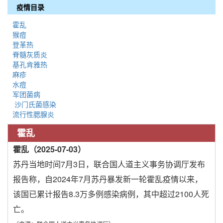
疫情目录
霍乱
猴痘
登革热
脊髓灰质炎
基孔肯雅热
麻疹
水痘
军团菌病
沙门氏菌感染
流行性腮腺炎
霍乱
霍乱（2025-07-03）
苏丹当地时间7月3日，联合国人道主义事务协调厅发布
报告称，自2024年7月苏丹暴发新一轮霍乱疫情以来，
该国已累计报告8.3万多例感染病例，其中超过2100人死
亡。