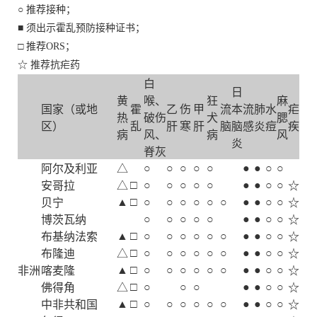
○ 推荐接种；
■ 须出示霍乱预防接种证书；
□ 推荐ORS；
☆ 推荐抗疟药
白
日
黄
喉、
狂
麻
国家（或地
霍
乙
伤
甲
流
本
流
肺
水
疟
热
破伤
犬
腮
区）
乱
肝
寒
肝
脑
脑
感
炎
痘
疾
病
风、
病
风
炎
脊灰
○
○
○
○
○
●
●
○
○
阿尔及利亚
△
□
○
○
○
○
○
●
●
○
○
安哥拉
△
☆
▲
□
○
○
○
○
○
○
●
●
○
○
贝宁
☆
○
○
○
○
○
●
●
○
○
博茨瓦纳
☆
▲
□
○
○
○
○
○
○
●
●
○
○
布基纳法索
☆
□
○
○
○
○
○
○
●
●
○
○
布隆迪
△
☆
▲
□
○
○
○
○
○
○
●
●
○
○
非洲
喀麦隆
☆
□
○
○
○
●
●
○
○
佛得角
△
☆
▲
□
○
○
○
○
○
○
●
●
○
○
中非共和国
☆