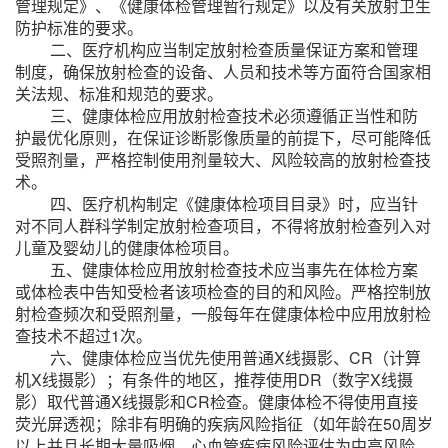
管理规定》、《健康体检管理暂行规定》以及有关放射卫生
防护标准的要求。
二、医疗机构应当制定放射检查质量保证方案和管理
制度，确保放射检查的设备、人员和技术等方面符合国家相
关法规、标准和规范的要求。
三、健康体检应用放射检查技术必须遵循正当性和防
护最优化原则，在保证诊断影像质量的前提下，尽可能降低
受照剂量，严格控制使用剂量较大、风险较高的放射检查技
术。
四、医疗机构制定《健康体检项目目录》时，应当针
对不同人群科学制定放射检查项目，不得将放射检查列入对
儿童及婴幼儿的健康体检项目。
五、健康体检应用放射检查技术应当事先在体检方案
或体检表中告知受检者该项检查的目的和风险。严格控制放
射检查频次和受照剂量，一般每年在健康体检中应用放射检
查技术不超过1次。
六、健康体检应当优先使用普通X线摄影、CR（计算
机X线摄影）；有条件的地区，推荐使用DR（数字X线摄
影）取代普通X线摄影和CR检查。健康体检不得使用直接
荧光屏透视；除非有明确的疾病风险指征（如年龄在50周岁
以上并且长期大量吸烟、心血管疾病风险评估为中高风险