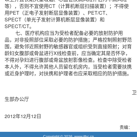
等），否则不宜使用CT（计算机断层扫描装置）；不得使
用PET（正电子发射断层显像装置）、PET/CT、
SPECT（单光子发射计算机断层显像装置）和
SPECT/CT。
七、医疗机构应当为受检者配备必要的放射防护用
品，对非投照部位采取必要的防护措施；严格控制照射野范
围，避免邻近照射野的敏感器官或组织受到直接照射；对育
龄妇女腹部或骨盆进行X线检查前，应当确定其是否怀孕，
不得对孕妇进行腹部或骨盆放射影像检查。检查中除受检者
本人外，不得允许其他人员留在机房内，当受检者需要扶携
或近身护理时，对扶携和护理者也应采取相应的防护措施。
卫
生部办公厅
2012
年12月12日
责编：
Copyright ©
2026 www.ithc.cn